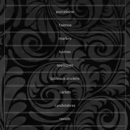
porcelaine
faïence
marbre
lustres
appliques
tableaux anciens
cartels
candelabres
reveils