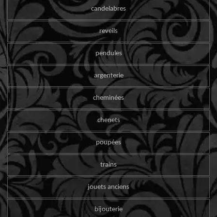
candelabres
reveils
pendules
argenterie
cheminées
chenets
poupées
trains
jouets anciens
bijouterie