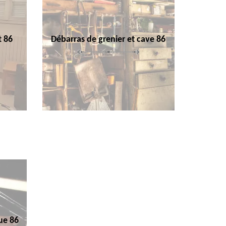
t 86
Débarras de grenier et cave 86
ue 86