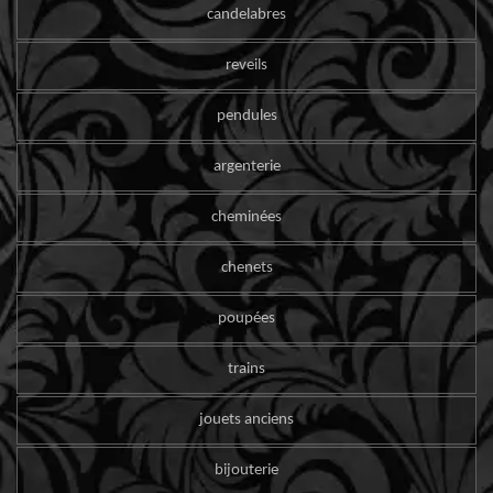
candelabres
reveils
pendules
argenterie
cheminées
chenets
poupées
trains
jouets anciens
bijouterie