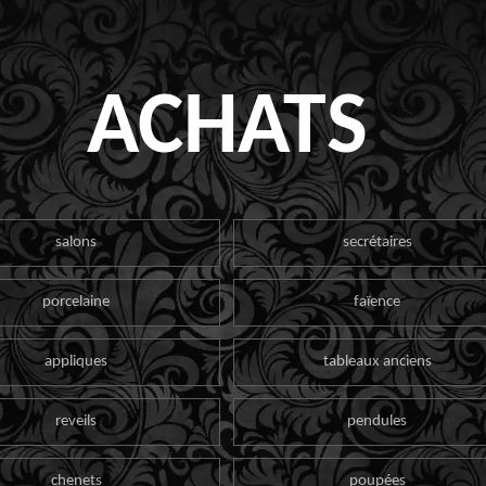
ACHATS
salons
secrétaires
porcelaine
faïence
appliques
tableaux anciens
reveils
pendules
chenets
poupées