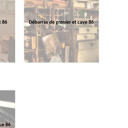
t 86
Débarras de grenier et cave 86
ue 86