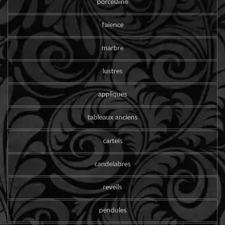
porcelaine
faïence
marbre
lustres
appliques
tableaux anciens
cartels
candelabres
reveils
pendules