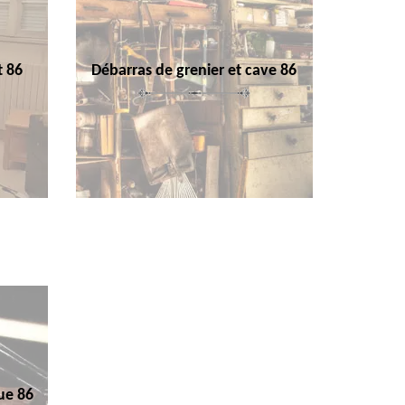
t 86
Débarras de grenier et cave 86
ue 86