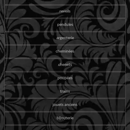
reveils
pendules
argenterie
cheminées
chenets
poupées
trains
jouets anciens
bijouterie