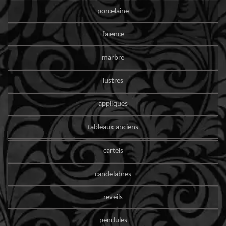
porcelaine
faïence
marbre
lustres
appliques
tableaux anciens
cartels
candelabres
reveils
pendules