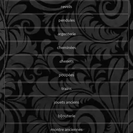
reveils
pendules
argenterie
cheminées
chenets
poupées
trains
jouets anciens
bijouterie
montre anciennes