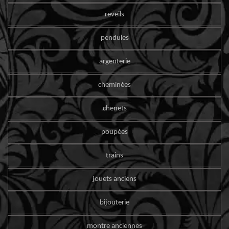
reveils
pendules
argenterie
cheminées
chenets
poupées
trains
jouets anciens
bijouterie
montre anciennes