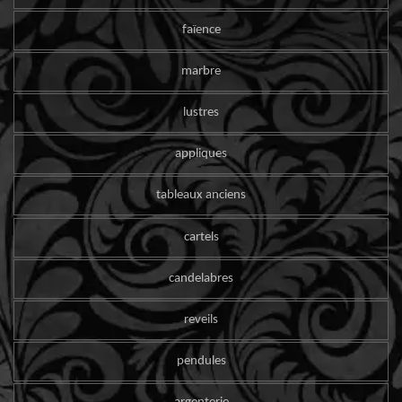
faïence
marbre
lustres
appliques
tableaux anciens
cartels
candelabres
reveils
pendules