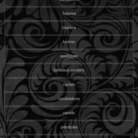
faïence
marbre
lustres
appliques
tableaux anciens
cartels
candelabres
reveils
pendules