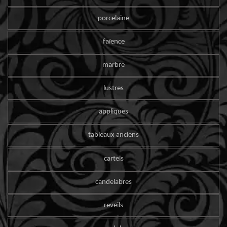
porcelaine
faïence
marbre
lustres
appliques
tableaux anciens
cartels
candelabres
reveils