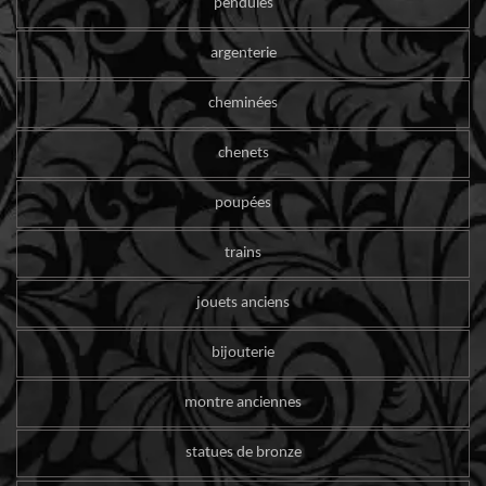
pendules
argenterie
cheminées
chenets
poupées
trains
jouets anciens
bijouterie
montre anciennes
statues de bronze